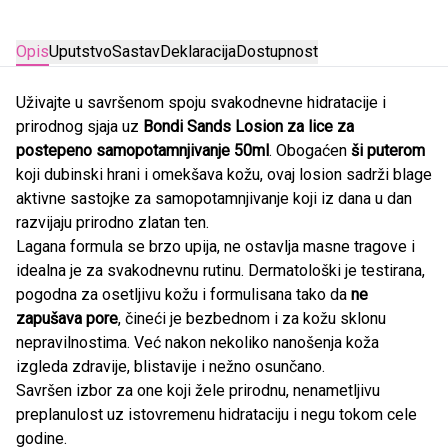
Opis
Uputstvo
Sastav
Deklaracija
Dostupnost
Uživajte u savršenom spoju svakodnevne hidratacije i
prirodnog sjaja uz
Bondi Sands Losion za lice za
postepeno samopotamnjivanje 50ml
. Obogaćen
ši puterom
koji dubinski hrani i omekšava kožu, ovaj losion sadrži blage
aktivne sastojke za samopotamnjivanje koji iz dana u dan
razvijaju prirodno zlatan ten.
Lagana formula se brzo upija, ne ostavlja masne tragove i
idealna je za svakodnevnu rutinu. Dermatološki je testirana,
pogodna za osetljivu kožu i formulisana tako da
ne
zapušava pore
, čineći je bezbednom i za kožu sklonu
nepravilnostima. Već nakon nekoliko nanošenja koža
izgleda zdravije, blistavije i nežno osunčano.
Savršen izbor za one koji žele prirodnu, nenametljivu
preplanulost uz istovremenu hidrataciju i negu tokom cele
godine.