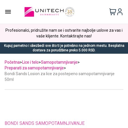
Profesionalci, pridružite nam se i ostvarite najbolje uslove za vas i
vaše klijente. Kontaktirajte nas!
Kupuj pametno i obezbedi sve što ti je potrebno na jednom mestu. Besplatna
dostava za porudžbine preko 5.000 RSD.
Početna
>
Lice i telo
>
Samopotamnjivanje
>
Preparati za samopotamnjivanje
>
Bondi Sands Losion za lice za postepeno samopotamnjivanje
50ml
BONDI SANDS SAMOPOTAMNJIVANJE