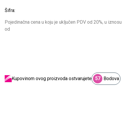
Šifra:
Pojedinačna cena u koju je uključen PDV od 20%, u iznosu
od
Kupovinom ovog proizvoda ostvarujete
57
Bodova