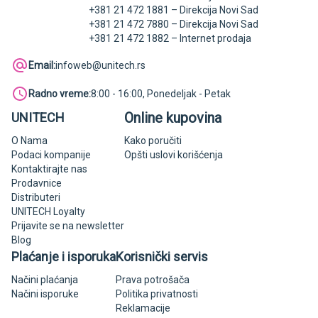
+381 21 472 1881 – Direkcija Novi Sad
+381 21 472 7880 – Direkcija Novi Sad
+381 21 472 1882 – Internet prodaja
Email:
infoweb@unitech.rs
Radno vreme:
8:00 - 16:00, Ponedeljak - Petak
Online kupovina
UNITECH
O Nama
Kako poručiti
Podaci kompanije
Opšti uslovi korišćenja
Kontaktirajte nas
Prodavnice
Distributeri
UNITECH Loyalty
Prijavite se na newsletter
Blog
Plaćanje i isporuka
Korisnički servis
Načini plaćanja
Prava potrošača
Načini isporuke
Politika privatnosti
Reklamacije