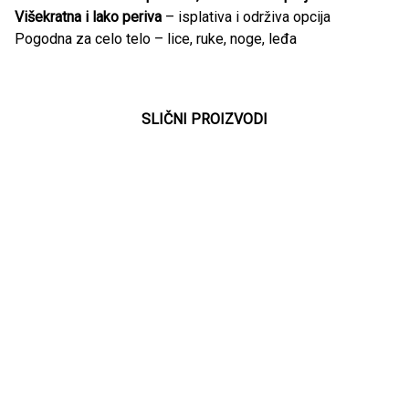
Višekratna i lako periva
– isplativa i održiva opcija
Pogodna za celo telo – lice, ruke, noge, leđa
SLIČNI PROIZVODI