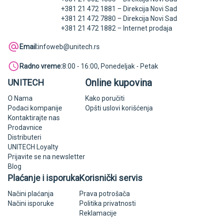
+381 21 472 1881 – Direkcija Novi Sad
+381 21 472 7880 – Direkcija Novi Sad
+381 21 472 1882 – Internet prodaja
Email:
infoweb@unitech.rs
Radno vreme:
8:00 - 16:00, Ponedeljak - Petak
Online kupovina
UNITECH
O Nama
Kako poručiti
Podaci kompanije
Opšti uslovi korišćenja
Kontaktirajte nas
Prodavnice
Distributeri
UNITECH Loyalty
Prijavite se na newsletter
Blog
Plaćanje i isporuka
Korisnički servis
Načini plaćanja
Prava potrošača
Načini isporuke
Politika privatnosti
Reklamacije