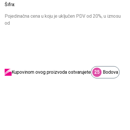
Šifra:
Pojedinačna cena u koju je uključen PDV od 20%, u iznosu
od
Kupovinom ovog proizvoda ostvarujete
25
Bodova