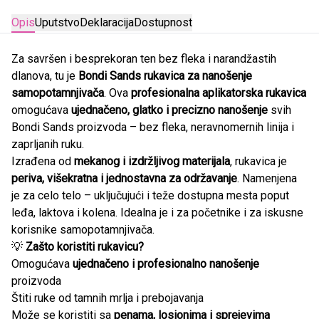
Opis
Uputstvo
Deklaracija
Dostupnost
Za savršen i besprekoran ten bez fleka i narandžastih
dlanova, tu je
Bondi Sands rukavica za nanošenje
samopotamnjivača
. Ova
profesionalna aplikatorska rukavica
omogućava
ujednačeno, glatko i precizno nanošenje
svih
Bondi Sands proizvoda – bez fleka, neravnomernih linija i
zaprljanih ruku.
Izrađena od
mekanog i izdržljivog materijala
, rukavica je
periva, višekratna i jednostavna za održavanje
. Namenjena
je za celo telo – uključujući i teže dostupna mesta poput
leđa, laktova i kolena. Idealna je i za početnike i za iskusne
korisnike samopotamnjivača.
💡
Zašto koristiti rukavicu?
Omogućava
ujednačeno i profesionalno nanošenje
proizvoda
Štiti ruke od tamnih mrlja i prebojavanja
Može se koristiti sa
penama, losionima i sprejevima