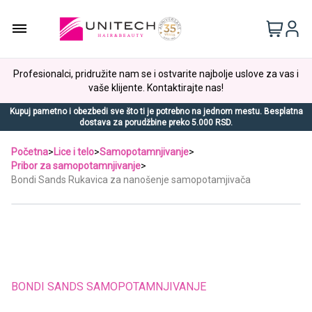
Profesionalci, pridružite nam se i ostvarite najbolje uslove za vas i
vaše klijente. Kontaktirajte nas!
Kupuj pametno i obezbedi sve što ti je potrebno na jednom mestu. Besplatna
dostava za porudžbine preko 5.000 RSD.
Početna
>
Lice i telo
>
Samopotamnjivanje
>
Pribor za samopotamnjivanje
>
Bondi Sands Rukavica za nanošenje samopotamjivača
BONDI SANDS SAMOPOTAMNJIVANJE