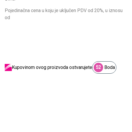
Pojedinačna cena u koju je uključen PDV od 20%, u iznosu
od
Kupovinom ovog proizvoda ostvarujete
52
Boda