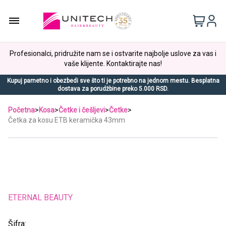
Profesionalci, pridružite nam se i ostvarite najbolje uslove za vas i
vaše klijente. Kontaktirajte nas!
Kupuj pametno i obezbedi sve što ti je potrebno na jednom mestu. Besplatna
dostava za porudžbine preko 5.000 RSD.
Početna
>
Kosa
>
Četke i češljevi
>
Četke
>
Četka za kosu ETB keramička 43mm
ETERNAL BEAUTY
Šifra: