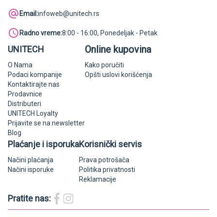
Email:
infoweb@unitech.rs
Radno vreme:
8:00 - 16:00, Ponedeljak - Petak
Online kupovina
UNITECH
O Nama
Kako poručiti
Podaci kompanije
Opšti uslovi korišćenja
Kontaktirajte nas
Prodavnice
Distributeri
UNITECH Loyalty
Prijavite se na newsletter
Blog
Plaćanje i isporuka
Korisnički servis
Načini plaćanja
Prava potrošača
Načini isporuke
Politika privatnosti
Reklamacije
Pratite nas: