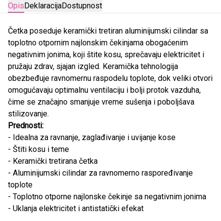
Opis
Deklaracija
Dostupnost
Četka poseduje keramički tretiran aluminijumski cilindar sa
toplotno otpornim najlonskim čekinjama obogaćenim
negativnim jonima, koji štite kosu, sprečavaju elektricitet i
pružaju zdrav, sjajan izgled. Keramička tehnologija
obezbeđuje ravnomernu raspodelu toplote, dok veliki otvori
omogućavaju optimalnu ventilaciju i bolji protok vazduha,
čime se značajno smanjuje vreme sušenja i poboljšava
stilizovanje.
Prednosti:
- Idealna za ravnanje, zaglađivanje i uvijanje kose
- Štiti kosu i teme
- Keramički tretirana četka
- Aluminijumski cilindar za ravnomerno raspoređivanje
toplote
- Toplotno otporne najlonske čekinje sa negativnim jonima
- Uklanja elektricitet i antistatički efekat