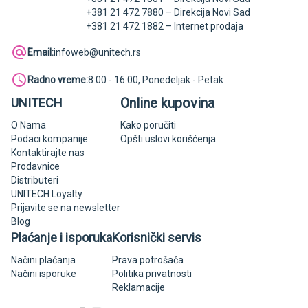
+381 21 472 7880 – Direkcija Novi Sad
+381 21 472 1882 – Internet prodaja
Email:
infoweb@unitech.rs
Radno vreme:
8:00 - 16:00, Ponedeljak - Petak
Online kupovina
UNITECH
O Nama
Kako poručiti
Podaci kompanije
Opšti uslovi korišćenja
Kontaktirajte nas
Prodavnice
Distributeri
UNITECH Loyalty
Prijavite se na newsletter
Blog
Plaćanje i isporuka
Korisnički servis
Načini plaćanja
Prava potrošača
Načini isporuke
Politika privatnosti
Reklamacije