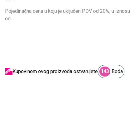
Pojedinačna cena u koju je uključen PDV od 20%, u iznosu
od
Kupovinom ovog proizvoda ostvarujete
143
Boda