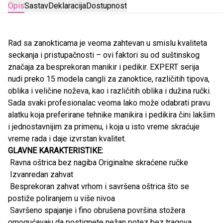
Opis
Sastav
Deklaracija
Dostupnost
Rad sa zanokticama je veoma zahtevan u smislu kvaliteta
seckanja i pristupačnosti – ovi faktori su od suštinskog
značaja za besprekoran manikir i pedikir. EXPERT serija
nudi preko 15 modela cangli za zanoktice, različitih tipova,
oblika i veličine noževa, kao i različitih oblika i dužina ručki.
Sada svaki profesionalac veoma lako može odabrati pravu
alatku koja preferirane tehnike manikira i pedikira čini lakšim
i jednostavnijim za primenu, i koja u isto vreme skraćuje
vreme rada i daje izvrstan kvalitet.
GLAVNE KARAKTERISTIKE:
Ravna oštrica bez nagiba Originalne skraćene ručke
Izvanredan zahvat
Besprekoran zahvat vrhom i savršena oštrica što se
postiže poliranjem u više nivoa
Savršeno spajanje i fino obrušena površina stožera
omogućavaju da postignete nežan potez bez tragova