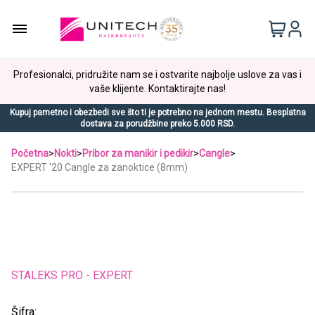
Profesionalci, pridružite nam se i ostvarite najbolje uslove za vas i
vaše klijente. Kontaktirajte nas!
Kupuj pametno i obezbedi sve što ti je potrebno na jednom mestu. Besplatna
dostava za porudžbine preko 5.000 RSD.
Početna
>
Nokti
>
Pribor za manikir i pedikir
>
Cangle
>
EXPERT '20 Cangle za zanoktice (8mm)
STALEKS PRO - EXPERT
Šifra: