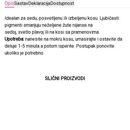
Opis
Sastav
Deklaracija
Dostupnost
Idealan za sedu, posvetljenu ili izbeljenu kosu. Ljubičasti
pigmenti smanjuju neželjene žute nijanse na
sedoj, svetlo plavoj ili na kosi sa pramenovima.
Upotreba:
nanesite na mokru kosu, umasirajte i ostavite da
deluje 1-5 minuta a potom isperite. Postupak ponovite
ukoliko je potrebno.
SLIČNI PROIZVODI