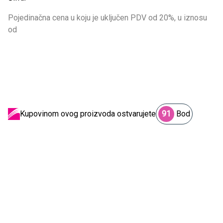
Pojedinačna cena u koju je uključen PDV od 20%, u iznosu
od
Kupovinom ovog proizvoda ostvarujete
91
Bod