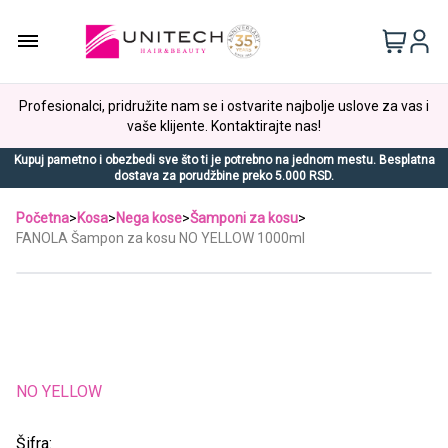
Profesionalci, pridružite nam se i ostvarite najbolje uslove za vas i
vaše klijente. Kontaktirajte nas!
Kupuj pametno i obezbedi sve što ti je potrebno na jednom mestu. Besplatna
dostava za porudžbine preko 5.000 RSD.
Početna
>
Kosa
>
Nega kose
>
Šamponi za kosu
>
FANOLA Šampon za kosu NO YELLOW 1000ml
NO YELLOW
Šifra: