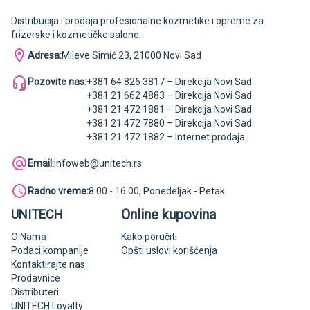
Distribucija i prodaja profesionalne kozmetike i opreme za
frizerske i kozmetičke salone.
Adresa:
Mileve Simić 23, 21000 Novi Sad
Pozovite nas:
+381 64 826 3817 – Direkcija Novi Sad
+381 21 662 4883 – Direkcija Novi Sad
+381 21 472 1881 – Direkcija Novi Sad
+381 21 472 7880 – Direkcija Novi Sad
+381 21 472 1882 – Internet prodaja
Email:
infoweb@unitech.rs
Radno vreme:
8:00 - 16:00, Ponedeljak - Petak
Online kupovina
UNITECH
O Nama
Kako poručiti
Podaci kompanije
Opšti uslovi korišćenja
Kontaktirajte nas
Prodavnice
Distributeri
UNITECH Loyalty