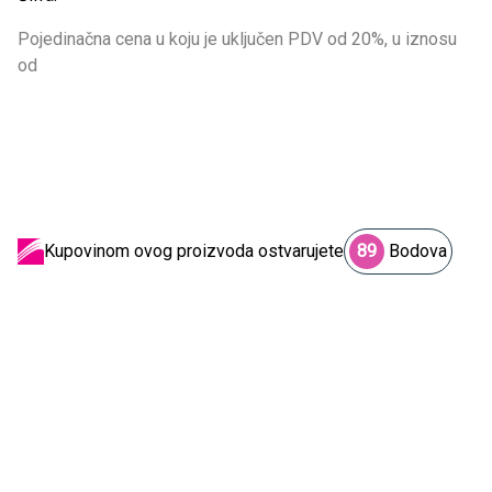
Pojedinačna cena u koju je uključen PDV od 20%, u iznosu
od
Kupovinom ovog proizvoda ostvarujete
89
Bodova