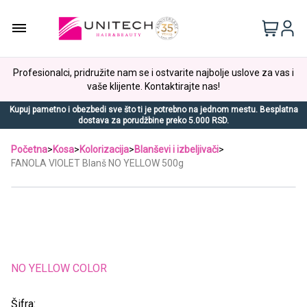
Profesionalci, pridružite nam se i ostvarite najbolje uslove za vas i
vaše klijente. Kontaktirajte nas!
Kupuj pametno i obezbedi sve što ti je potrebno na jednom mestu. Besplatna
dostava za porudžbine preko 5.000 RSD.
Početna
>
Kosa
>
Kolorizacija
>
Blanševi i izbeljivači
>
FANOLA VIOLET Blanš NO YELLOW 500g
NO YELLOW COLOR
Šifra: