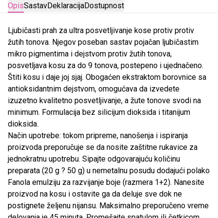
Opis
Sastav
Deklaracija
Dostupnost
Ljubičasti prah za ultra posvetljivanje kose protiv protiv
žutih tonova. Njegov poseban sastav pojačan ljubičastim
mikro pigmentima i dejstvom protiv žutih tonova,
posvetljava kosu za do 9 tonova, postepeno i ujednačeno.
Štiti kosu i daje joj sjaj. Obogaćen ekstraktom borovnice sa
antioksidantnim dejstvom, omogućava da izvedete
izuzetno kvalitetno posvetljivanje, a žute tonove svodi na
minimum. Formulacija bez silicijum dioksida i titanijum
dioksida.
Način upotrebe: tokom pripreme, nanošenja i ispiranja
proizvoda preporučuje se da nosite zaštitne rukavice za
jednokratnu upotrebu. Sipajte odgovarajuću količinu
preparata (20 g ? 50 g) u nemetalnu posudu dodajući polako
Fanola emulziju za razvijanje boje (razmera 1+2). Nanesite
proizvod na kosu i ostavite ga da deluje sve dok ne
postignete željenu nijansu. Maksimalno preporučeno vreme
delovanja je 45 minuta. Promešajte spatulom ili četkicom