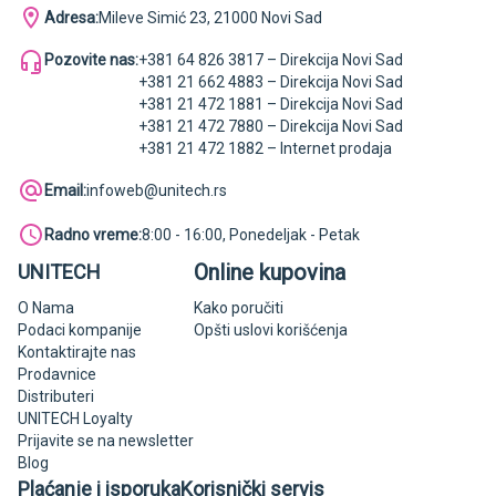
Adresa:
Mileve Simić 23, 21000 Novi Sad
Pozovite nas:
+381 64 826 3817 – Direkcija Novi Sad
+381 21 662 4883 – Direkcija Novi Sad
+381 21 472 1881 – Direkcija Novi Sad
+381 21 472 7880 – Direkcija Novi Sad
+381 21 472 1882 – Internet prodaja
Email:
infoweb@unitech.rs
Radno vreme:
8:00 - 16:00, Ponedeljak - Petak
Online kupovina
UNITECH
O Nama
Kako poručiti
Podaci kompanije
Opšti uslovi korišćenja
Kontaktirajte nas
Prodavnice
Distributeri
UNITECH Loyalty
Prijavite se na newsletter
Blog
Plaćanje i isporuka
Korisnički servis