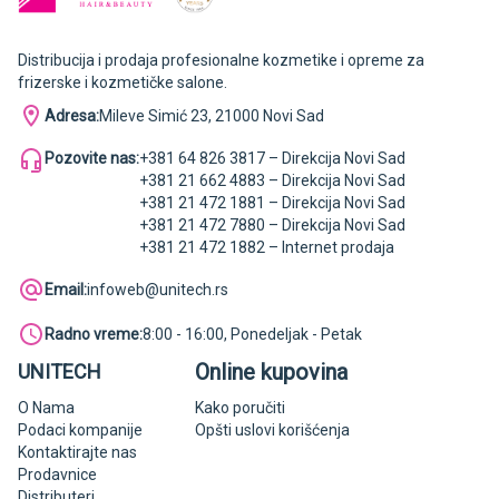
Distribucija i prodaja profesionalne kozmetike i opreme za
frizerske i kozmetičke salone.
Adresa:
Mileve Simić 23, 21000 Novi Sad
Pozovite nas:
+381 64 826 3817 – Direkcija Novi Sad
+381 21 662 4883 – Direkcija Novi Sad
+381 21 472 1881 – Direkcija Novi Sad
+381 21 472 7880 – Direkcija Novi Sad
+381 21 472 1882 – Internet prodaja
Email:
infoweb@unitech.rs
Radno vreme:
8:00 - 16:00, Ponedeljak - Petak
Online kupovina
UNITECH
O Nama
Kako poručiti
Podaci kompanije
Opšti uslovi korišćenja
Kontaktirajte nas
Prodavnice
Distributeri