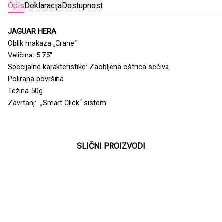
Opis
Deklaracija
Dostupnost
JAGUAR HERA
Oblik makaza „Crane“
Veličina: 5.75"
Specijalne karakteristike: Zaobljena oštrica sečiva
Polirana površina
Težina 50g
Zavrtanj: „Smart Click“ sistem
SLIČNI PROIZVODI