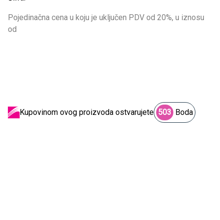
Pojedinačna cena u koju je uključen PDV od 20%, u iznosu
od
Kupovinom ovog proizvoda ostvarujete
503
Boda