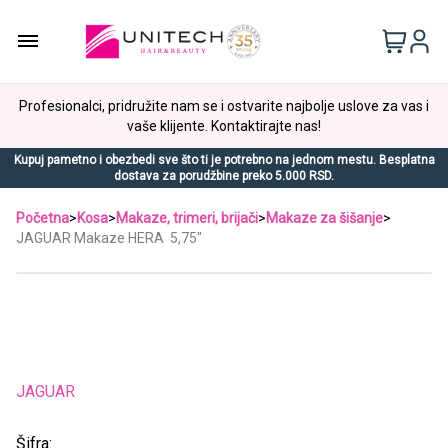
Profesionalci, pridružite nam se i ostvarite najbolje uslove za vas i
vaše klijente. Kontaktirajte nas!
Kupuj pametno i obezbedi sve što ti je potrebno na jednom mestu. Besplatna
dostava za porudžbine preko 5.000 RSD.
Početna
>
Kosa
>
Makaze, trimeri, brijači
>
Makaze za šišanje
>
JAGUAR Makaze HERA 5,75"
JAGUAR
Šifra: