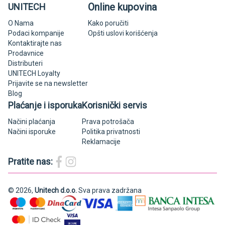
Online kupovina
UNITECH
O Nama
Kako poručiti
Podaci kompanije
Opšti uslovi korišćenja
Kontaktirajte nas
Prodavnice
Distributeri
UNITECH Loyalty
Prijavite se na newsletter
Blog
Plaćanje i isporuka
Korisnički servis
Načini plaćanja
Prava potrošača
Načini isporuke
Politika privatnosti
Reklamacije
Pratite nas:
© 2026,
Unitech d.o.o.
Sva prava zadržana