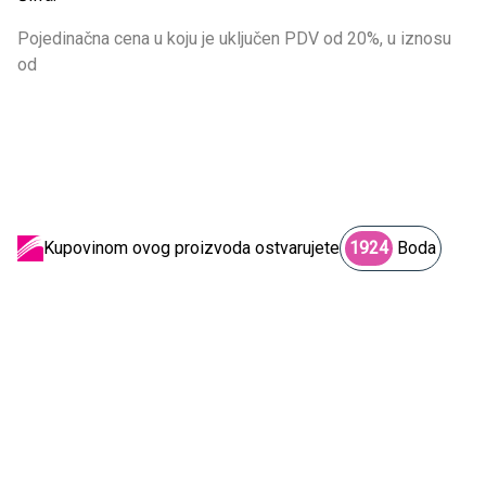
Pojedinačna cena u koju je uključen PDV od 20%, u iznosu
od
Kupovinom ovog proizvoda ostvarujete
1924
Boda