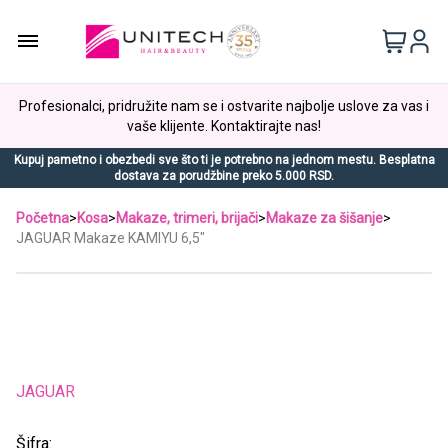
Profesionalci, pridružite nam se i ostvarite najbolje uslove za vas i
vaše klijente. Kontaktirajte nas!
Kupuj pametno i obezbedi sve što ti je potrebno na jednom mestu. Besplatna
dostava za porudžbine preko 5.000 RSD.
Početna
>
Kosa
>
Makaze, trimeri, brijači
>
Makaze za šišanje
>
JAGUAR Makaze KAMIYU 6,5"
JAGUAR
Šifra: