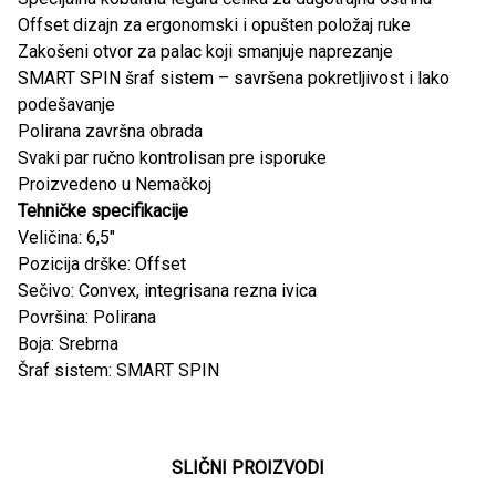
Offset dizajn za ergonomski i opušten položaj ruke
Zakošeni otvor za palac koji smanjuje naprezanje
SMART SPIN šraf sistem – savršena pokretljivost i lako
podešavanje
Polirana završna obrada
Svaki par ručno kontrolisan pre isporuke
Proizvedeno u Nemačkoj
Tehničke specifikacije
Veličina: 6,5"
Pozicija drške: Offset
Sečivo: Convex, integrisana rezna ivica
Površina: Polirana
Boja: Srebrna
Šraf sistem: SMART SPIN
SLIČNI PROIZVODI