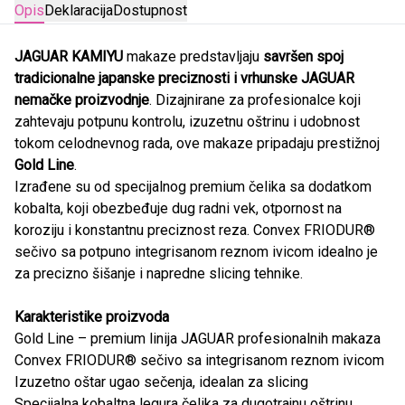
Opis
Deklaracija
Dostupnost
JAGUAR KAMIYU
makaze predstavljaju
savršen spoj
tradicionalne japanske preciznosti i vrhunske JAGUAR
nemačke proizvodnje
. Dizajnirane za profesionalce koji
zahtevaju potpunu kontrolu, izuzetnu oštrinu i udobnost
tokom celodnevnog rada, ove makaze pripadaju prestižnoj
Gold Line
.
Izrađene su od specijalnog premium čelika sa dodatkom
kobalta, koji obezbeđuje dug radni vek, otpornost na
koroziju i konstantnu preciznost reza. Convex FRIODUR®
sečivo sa potpuno integrisanom reznom ivicom idealno je
za precizno šišanje i napredne slicing tehnike.
Karakteristike proizvoda
Gold Line – premium linija JAGUAR profesionalnih makaza
Convex FRIODUR® sečivo sa integrisanom reznom ivicom
Izuzetno oštar ugao sečenja, idealan za slicing
Specijalna kobaltna legura čelika za dugotrajnu oštrinu