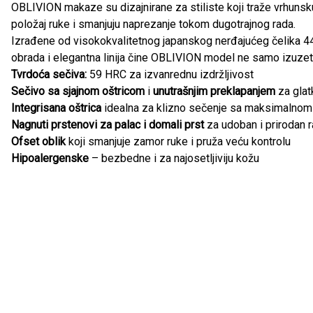
OBLIVION makaze su dizajnirane za stiliste koji traže vrhunsk
položaj ruke i smanjuju naprezanje tokom dugotrajnog rada.
Izrađene od visokokvalitetnog japanskog nerđajućeg čelika 4
obrada i elegantna linija čine OBLIVION model ne samo izuzetn
Tvrdoća sečiva:
59 HRC za izvanrednu izdržljivost
Sečivo sa sjajnom oštricom
i
unutrašnjim preklapanjem
za glat
Integrisana oštrica
idealna za klizno sečenje sa maksimalnom
Nagnuti prstenovi za palac i domali prst
za udoban i prirodan r
Ofset oblik
koji smanjuje zamor ruke i pruža veću kontrolu
Hipoalergenske
– bezbedne i za najosetljiviju kožu