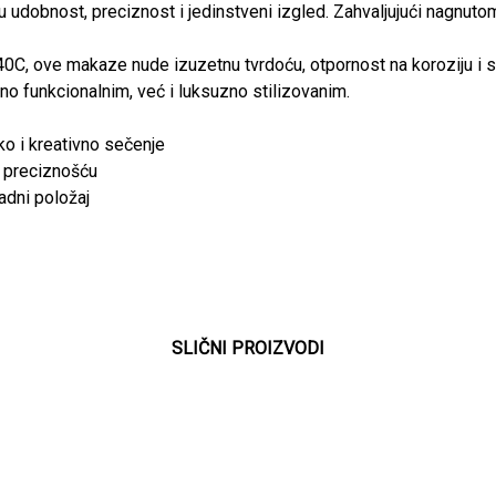
u udobnost, preciznost i jedinstveni izgled. Zahvaljujući nagnut
40C, ove makaze nude izuzetnu tvrdoću, otpornost na koroziju i 
o funkcionalnim, već i luksuzno stilizovanim.
ko i kreativno sečenje
 preciznošću
adni položaj
SLIČNI PROIZVODI