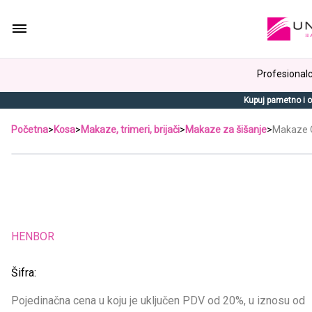
Profesionalci
Kupuj pametno i o
Početna
>
Kosa
>
Makaze, trimeri, brijači
>
Makaze za šišanje
>
Makaze O
HENBOR
Šifra:
Pojedinačna cena u koju je uključen PDV od 20%, u iznosu od