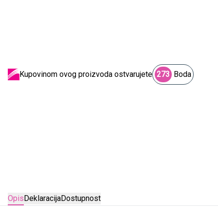
Kupovinom ovog proizvoda ostvarujete
273
Boda
Opis
Deklaracija
Dostupnost