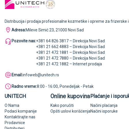
Distribucija i prodaja profesionalne kozmetike i opreme za frizerske 
Adresa:
Mileve Simić 23, 21000 Novi Sad
Pozovite nas:
+381 64 826 3817 – Direkcija Novi Sad
+381 21 662 4883 – Direkcija Novi Sad
+381 21 472 1881 – Direkcija Novi Sad
+381 21 472 7880 – Direkcija Novi Sad
+381 21 472 1882 – Internet prodaja
Email:
infoweb@unitech.rs
Radno vreme:
8:00 - 16:00, Ponedeljak - Petak
Online kupovina
UNITECH
Plaćanje i isporu
O Nama
Kako poručiti
Načini plaćanja
Podaci kompanije
Opšti uslovi korišćenja
Načini isporuke
Kontaktirajte nas
Prodavnice
Distributeri