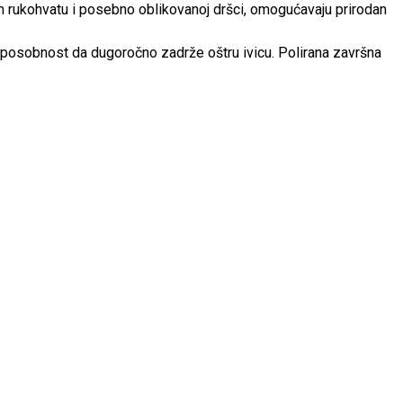
om rukohvatu i posebno oblikovanoj dršci, omogućavaju prirodan
sposobnost da dugoročno zadrže oštru ivicu. Polirana završna