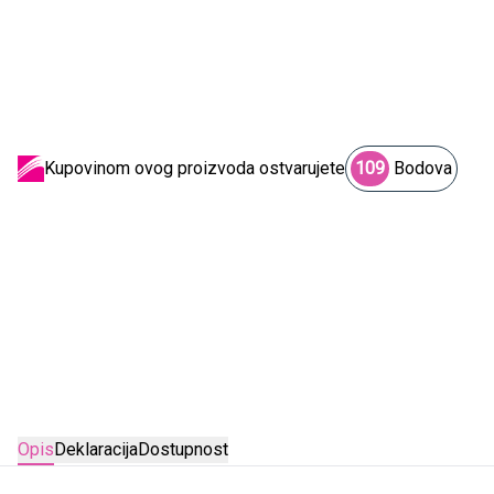
Kupovinom ovog proizvoda ostvarujete
109
Bodova
Opis
Deklaracija
Dostupnost