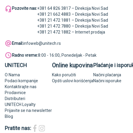
Pozovite nas:
+381 64 826 3817 – Direkcija Novi Sad
+381 21 662 4883 – Direkcija Novi Sad
+381 21 472 1881 – Direkcija Novi Sad
+381 21 472 7880 – Direkcija Novi Sad
+381 21 472 1882 – Internet prodaja
Email:
infoweb@unitech.rs
Radno vreme:
8:00 - 16:00, Ponedeljak - Petak
Online kupovina
UNITECH
Plaćanje i isporu
O Nama
Kako poručiti
Načini plaćanja
Podaci kompanije
Opšti uslovi korišćenja
Načini isporuke
Kontaktirajte nas
Prodavnice
Distributeri
UNITECH Loyalty
Prijavite se na newsletter
Blog
Pratite nas: