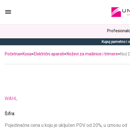
Profesionalci
Kupuj pametno i o
Početna
>
Kosa
>
Električni aparati
>
Noževi za mašinice i trimere
>
Nož 
WAHL
Šifra:
Pojedinačna cena u koju je uključen PDV od 20%, u iznosu od