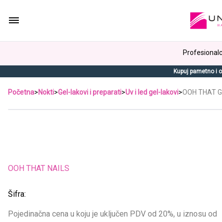
Profesionalci
Kupuj pametno i o
Početna
>
Nokti
>
Gel-lakovi i preparati
>
Uv i led gel-lakovi
>
OOH THAT Ge
OOH THAT NAILS
Šifra:
Pojedinačna cena u koju je uključen PDV od 20%, u iznosu od