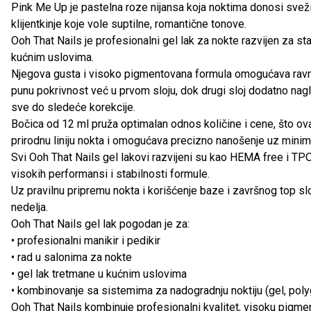
Pink Me Up je pastelna roze nijansa koja noktima donosi svežinu
klijentkinje koje vole suptilne, romantične tonove.
Ooh That Nails je profesionalni gel lak za nokte razvijen za stab
kućnim uslovima.
Njegova gusta i visoko pigmentovana formula omogućava ravnome
punu pokrivnost već u prvom sloju, dok drugi sloj dodatno nag
sve do sledeće korekcije.
Bočica od 12 ml pruža optimalan odnos količine i cene, što ova
prirodnu liniju nokta i omogućava precizno nanošenje uz minim
Svi Ooh That Nails gel lakovi razvijeni su kao HEMA free i TPO
visokih performansi i stabilnosti formule.
Uz pravilnu pripremu nokta i korišćenje baze i završnog top sl
nedelja.
Ooh That Nails gel lak pogodan je za:
• profesionalni manikir i pedikir
• rad u salonima za nokte
• gel lak tretmane u kućnim uslovima
• kombinovanje sa sistemima za nadogradnju noktiju (gel, polyge
Ooh That Nails kombinuje profesionalni kvalitet, visoku pigmen