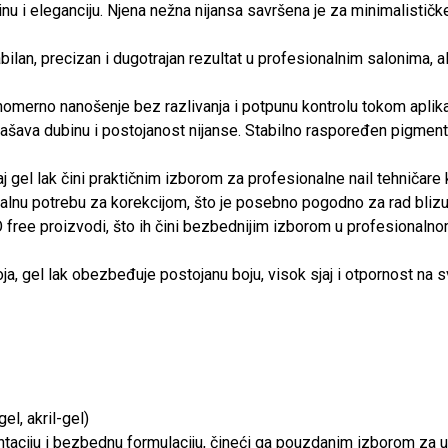
 i eleganciju. Njena nežna nijansa savršena je za minimalističke 
ilan, precizan i dugotrajan rezultat u profesionalnim salonima, ali 
rno nanošenje bez razlivanja i potpunu kontrolu tokom aplikacije
lašava dubinu i postojanost nijanse. Stabilno raspoređen pigmen
j gel lak čini praktičnim izborom za profesionalne nail tehničare 
alnu potrebu za korekcijom, što je posebno pogodno za rad blizu 
 free proizvodi, što ih čini bezbednijim izborom u profesionalno
oja, gel lak obezbeđuje postojanu boju, visok sjaj i otpornost na 
l, akril-gel)
taciju i bezbednu formulaciju, čineći ga pouzdanim izborom za ure