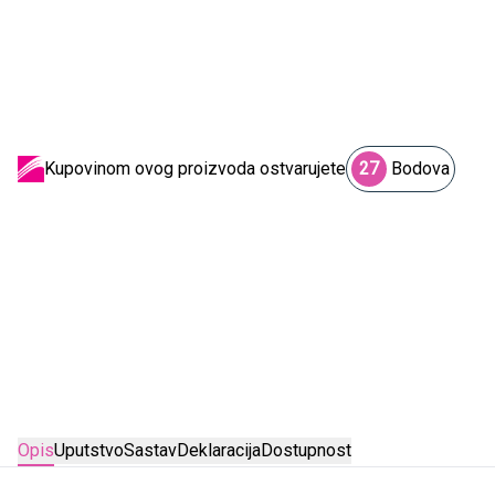
Kupovinom ovog proizvoda ostvarujete
27
Bodova
Opis
Uputstvo
Sastav
Deklaracija
Dostupnost