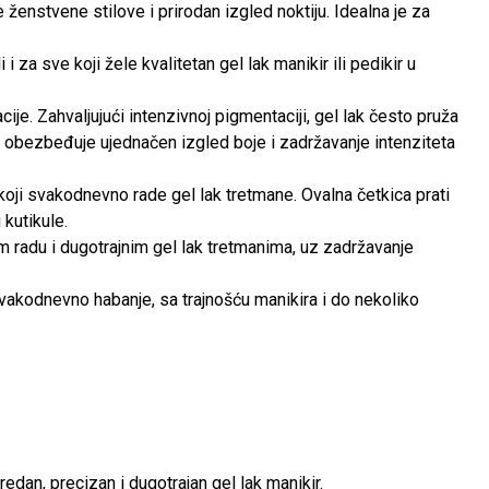
ženstvene stilove i prirodan izgled noktiju. Idealna je za
i za sve koji žele kvalitetan gel lak manikir ili pedikir u
. Zahvaljujući intenzivnoj pigmentaciji, gel lak često pruža
t obezbeđuje ujednačen izgled boje i zadržavanje intenziteta
koji svakodnevno rade gel lak tretmane. Ovalna četkica prati
kutikule.
m radu i dugotrajnim gel lak tretmanima, uz zadržavanje
svakodnevno habanje, sa trajnošću manikira i do nekoliko
dan, precizan i dugotrajan gel lak manikir.