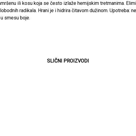
amršenu ili kosu koja se često izlaže hemijskim tretmanima. Elimi
obodnih radikala. Hrani je i hidrira čitavom dužinom. Upotreba: ne
a u smesu boje.
SLIČNI PROIZVODI