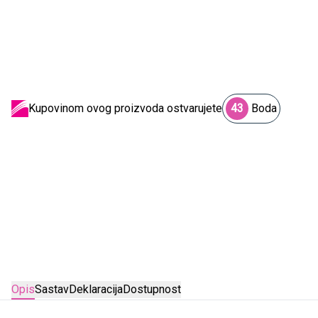
Kupovinom ovog proizvoda ostvarujete
43
Boda
Opis
Sastav
Deklaracija
Dostupnost