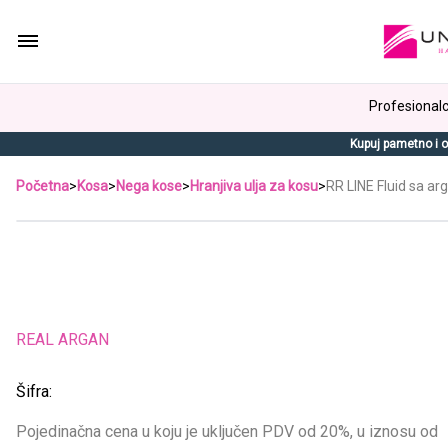
Profesionalci
Kupuj pametno i o
Početna
>
Kosa
>
Nega kose
>
Hranjiva ulja za kosu
>
RR LINE Fluid sa a
REAL ARGAN
Šifra:
Pojedinačna cena u koju je uključen PDV od 20%, u iznosu od