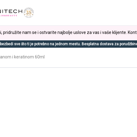
, pridružite nam se i ostvarite najbolje uslove za vas i vaše klijente. Kont
bezbedi sve što ti je potrebno na jednom mestu. Besplatna dostava za porudžbin
rganom i keratinom 60ml