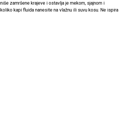
niše zamršene krajeve i ostavlja je mekom, sjajnom i
koliko kapi fluida nanesite na vlažnu ili suvu kosu. Ne ispira