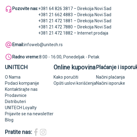
Pozovite nas:
+381 64 826 3817 – Direkcija Novi Sad
+381 21 662 4883 – Direkcija Novi Sad
+381 21 472 1881 – Direkcija Novi Sad
+381 21 472 7880 – Direkcija Novi Sad
+381 21 472 1882 – Internet prodaja
Email:
infoweb@unitech.rs
Radno vreme:
8:00 - 16:00, Ponedeljak - Petak
Online kupovina
UNITECH
Plaćanje i isporu
O Nama
Kako poručiti
Načini plaćanja
Podaci kompanije
Opšti uslovi korišćenja
Načini isporuke
Kontaktirajte nas
Prodavnice
Distributeri
UNITECH Loyalty
Prijavite se na newsletter
Blog
Pratite nas: