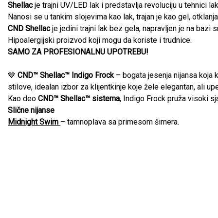
Shellac
je trajni UV/LED lak i predstavlja revoluciju u tehnici 
Nanosi se u tankim slojevima kao lak, trajan je kao gel, otklan
CND Shellac
je jedini trajni lak bez gela, napravljen je na ba
Hipoalergijski proizvod koji mogu da koriste i trudnice.
SAMO ZA PROFESIONALNU UPOTREBU!
💙
CND™ Shellac™ Indigo Frock
– bogata jesenja nijansa koja k
stilove, idealan izbor za klijentkinje koje žele elegantan, ali upe
Kao deo
CND™ Shellac™ sistema
, Indigo Frock pruža visoki sj
Slične nijanse
Midnight Swim
– tamnoplava sa primesom šimera.