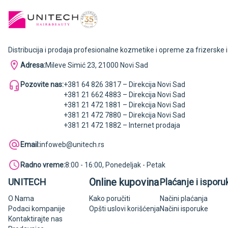
Distribucija i prodaja profesionalne kozmetike i opreme za frizerske 
Adresa:
Mileve Simić 23, 21000 Novi Sad
Pozovite nas:
+381 64 826 3817 – Direkcija Novi Sad
+381 21 662 4883 – Direkcija Novi Sad
+381 21 472 1881 – Direkcija Novi Sad
+381 21 472 7880 – Direkcija Novi Sad
+381 21 472 1882 – Internet prodaja
Email:
infoweb@unitech.rs
Radno vreme:
8:00 - 16:00, Ponedeljak - Petak
Online kupovina
UNITECH
Plaćanje i isporu
O Nama
Kako poručiti
Načini plaćanja
Podaci kompanije
Opšti uslovi korišćenja
Načini isporuke
Kontaktirajte nas