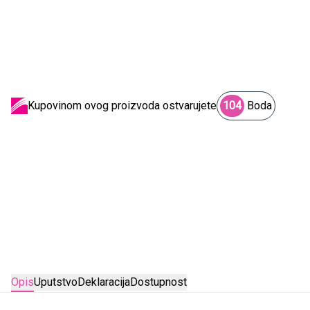
Kupovinom ovog proizvoda ostvarujete
104
Boda
Opis
Uputstvo
Deklaracija
Dostupnost