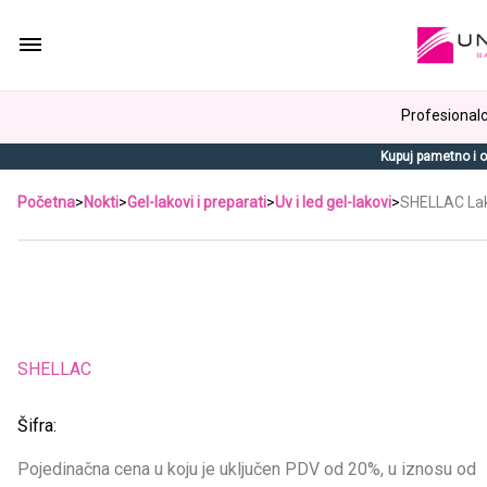
Profesionalci
Kupuj pametno i o
Početna
>
Nokti
>
Gel-lakovi i preparati
>
Uv i led gel-lakovi
>
SHELLAC Lak 
SHELLAC
Šifra:
Pojedinačna cena u koju je uključen PDV od 20%, u iznosu od