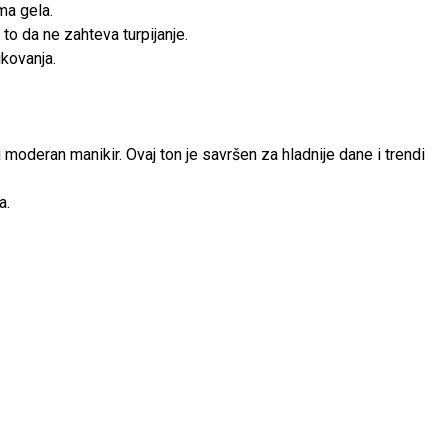
ma gela.
to da ne zahteva turpijanje.
ikovanja.
 moderan manikir. Ovaj ton je savršen za hladnije dane i trendi
a.