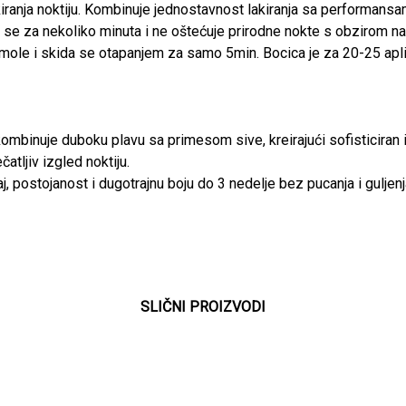
lakiranja noktiju. Kombinuje jednostavnost lakiranja sa performansa
ja se za nekoliko minuta i ne oštećuje prirodne nokte s obzirom na 
zi smole i skida se otapanjem za samo 5min. Bocica je za 20-25 apl
ombinuje duboku plavu sa primesom sive, kreirajući sofisticiran i
čatljiv izgled noktiju.
aj, postojanost i dugotrajnu boju do 3 nedelje bez pucanja i guljenj
SLIČNI PROIZVODI