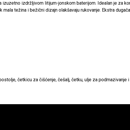
 izuzetno izdržljivom litijum-jonskom baterijom. Idealan je za ko
 mala težina i bežični dizajn olakšavaju rukovanje. Ekstra duga
ostolje, četkicu za čišćenje, češalj, četku, ulje za podmazivanje i 