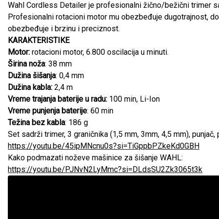
Wahl Cordless Detailer je profesionalni žično/bežični trimer sa
Profesionalni rotacioni motor mu obezbeđuje dugotrajnost, dok
obezbeđuje i brzinu i preciznost.
KARAKTERISTIKE
Motor:
rotacioni motor, 6.800 oscilacija u minuti.
Širina noža
: 38 mm
Dužina šišanja
: 0,4 mm
Dužina kabla:
2,4 m
Vreme trajanja baterije u radu:
100 min, Li-Ion
Vreme punjenja baterije
: 60 min
Težina bez kabla
: 186 g
Set sadrži trimer, 3 graničnika (1,5 mm, 3mm, 4,5 mm), punjač, p
https://youtu.be/45ipMNcnu0s?si=TiGppbPZkeKd0GBH
Kako podmazati noževe mašinice za šišanje WAHL:
https://youtu.be/PJNvN2LyMmc?si=DLdsSU2Zk3065t3k