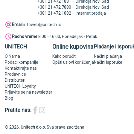
+381 21 472 1881 – Direkcija Novi Sad
+381 21 472 7880 – Direkcija Novi Sad
+381 21 472 1882 – Internet prodaja
Email:
infoweb@unitech.rs
Radno vreme:
8:00 - 16:00, Ponedeljak - Petak
Online kupovina
UNITECH
Plaćanje i isporu
O Nama
Kako poručiti
Načini plaćanja
Podaci kompanije
Opšti uslovi korišćenja
Načini isporuke
Kontaktirajte nas
Prodavnice
Distributeri
UNITECH Loyalty
Prijavite se na newsletter
Blog
Pratite nas:
© 2026,
Unitech d.o.o.
Sva prava zadržana