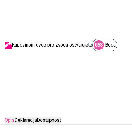
Kupovinom ovog proizvoda ostvarujete
663
Boda
Opis
Deklaracija
Dostupnost