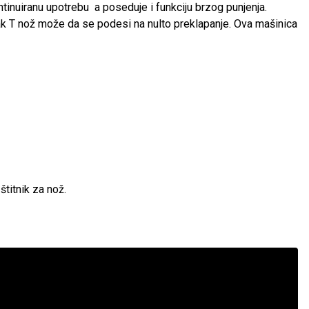
ntinuiranu upotrebu a poseduje i funkciju brzog punjenja.
čak T nož može da se podesi na nulto preklapanje. Ova mašinica
štitnik za nož.