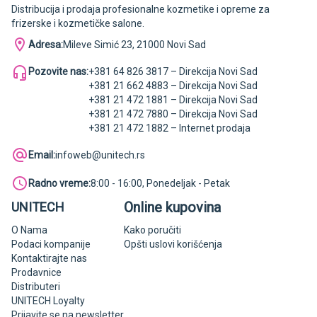
Distribucija i prodaja profesionalne kozmetike i opreme za
frizerske i kozmetičke salone.
Adresa:
Mileve Simić 23, 21000 Novi Sad
Pozovite nas:
+381 64 826 3817 – Direkcija Novi Sad
+381 21 662 4883 – Direkcija Novi Sad
+381 21 472 1881 – Direkcija Novi Sad
+381 21 472 7880 – Direkcija Novi Sad
+381 21 472 1882 – Internet prodaja
Email:
infoweb@unitech.rs
Radno vreme:
8:00 - 16:00, Ponedeljak - Petak
Online kupovina
UNITECH
O Nama
Kako poručiti
Podaci kompanije
Opšti uslovi korišćenja
Kontaktirajte nas
Prodavnice
Distributeri
UNITECH Loyalty
Prijavite se na newsletter