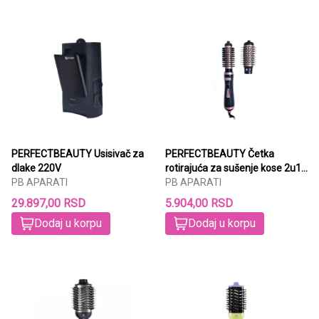
PERFECTBEAUTY Usisivač za
PERFECTBEAUTY Četka
dlake 220V
rotirajuća za sušenje kose 2u1
PB APARATI
360°
PB APARATI
29.897,00 RSD
5.904,00 RSD
Dodaj u korpu
Dodaj u korpu