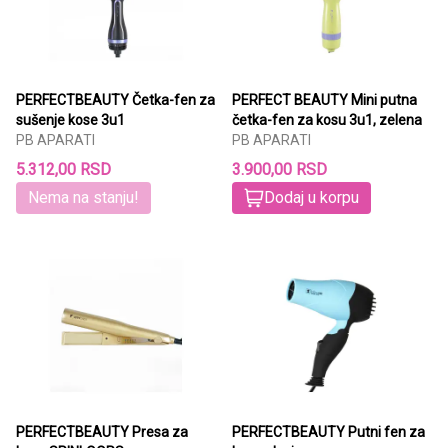
PERFECTBEAUTY Četka-fen za
PERFECT BEAUTY Mini putna
sušenje kose 3u1
četka-fen za kosu 3u1, zelena
PB APARATI
PB APARATI
5.312,00 RSD
3.900,00 RSD
Nema na stanju!
Dodaj u korpu
PERFECTBEAUTY Presa za
PERFECTBEAUTY Putni fen za