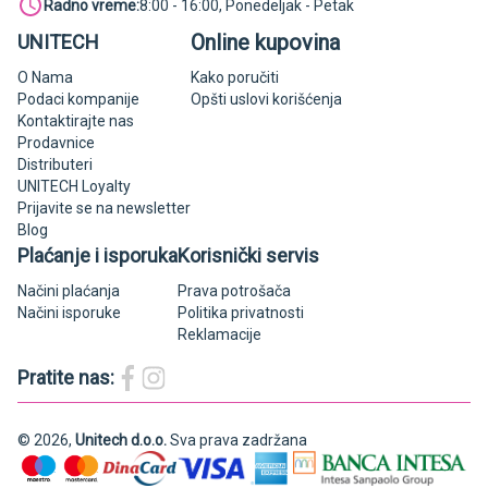
Radno vreme:
8:00 - 16:00, Ponedeljak - Petak
Online kupovina
UNITECH
O Nama
Kako poručiti
Podaci kompanije
Opšti uslovi korišćenja
Kontaktirajte nas
Prodavnice
Distributeri
UNITECH Loyalty
Prijavite se na newsletter
Blog
Plaćanje i isporuka
Korisnički servis
Načini plaćanja
Prava potrošača
Načini isporuke
Politika privatnosti
Reklamacije
Pratite nas:
© 2026,
Unitech d.o.o.
Sva prava zadržana