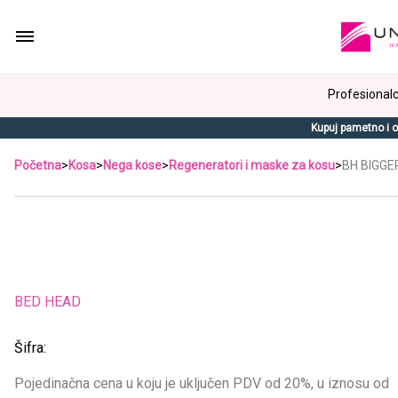
Profesionalci
Kupuj pametno i o
Početna
>
Kosa
>
Nega kose
>
Regeneratori i maske za kosu
>
BH BIGGE
BED HEAD
Šifra:
Pojedinačna cena u koju je uključen PDV od 20%, u iznosu od