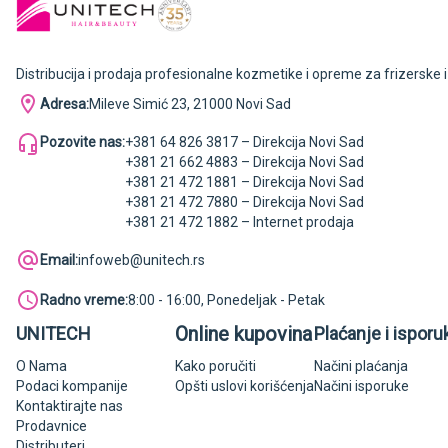
Distribucija i prodaja profesionalne kozmetike i opreme za frizerske 
Adresa:
Mileve Simić 23, 21000 Novi Sad
Pozovite nas:
+381 64 826 3817 – Direkcija Novi Sad
+381 21 662 4883 – Direkcija Novi Sad
+381 21 472 1881 – Direkcija Novi Sad
+381 21 472 7880 – Direkcija Novi Sad
+381 21 472 1882 – Internet prodaja
Email:
infoweb@unitech.rs
Radno vreme:
8:00 - 16:00, Ponedeljak - Petak
Online kupovina
UNITECH
Plaćanje i isporu
O Nama
Kako poručiti
Načini plaćanja
Podaci kompanije
Opšti uslovi korišćenja
Načini isporuke
Kontaktirajte nas
Prodavnice
Distributeri