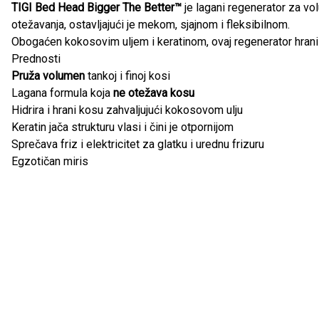
TIGI Bed Head Bigger The Better™
je lagani regenerator za v
otežavanja, ostavljajući je mekom, sjajnom i fleksibilnom.
Obogaćen kokosovim uljem i keratinom, ovaj regenerator hrani ko
Prednosti
Pruža volumen
tankoj i finoj kosi
Lagana formula koja
ne otežava kosu
Hidrira i hrani kosu zahvaljujući kokosovom ulju
Keratin jača strukturu vlasi i čini je otpornijom
Sprečava friz i elektricitet za glatku i urednu frizuru
Egzotičan miris