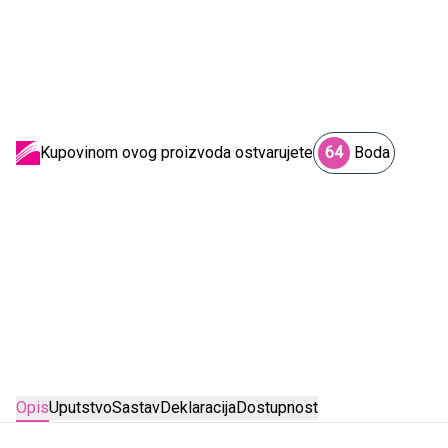
Kupovinom ovog proizvoda ostvarujete
64
Boda
Opis
Uputstvo
Sastav
Deklaracija
Dostupnost