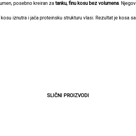
olumen, posebno kreiran za
tanku, finu kosu bez volumena
. Njegov
su iznutra i jača proteinsku strukturu vlasi. Rezultat je kosa sa
SLIČNI PROIZVODI