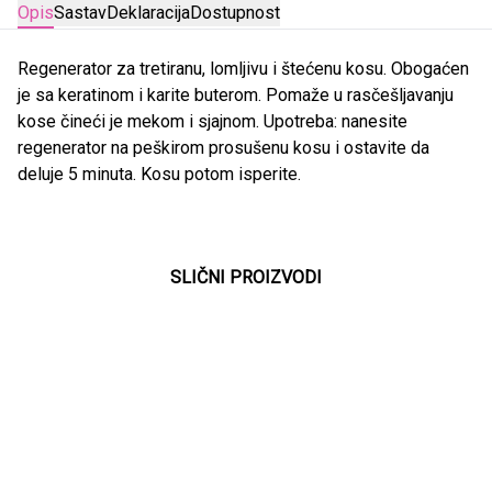
Opis
Sastav
Deklaracija
Dostupnost
Regenerator za tretiranu, lomljivu i štećenu kosu. Obogaćen
je sa keratinom i karite buterom. Pomaže u rasčešljavanju
kose čineći je mekom i sjajnom. Upotreba: nanesite
regenerator na peškirom prosušenu kosu i ostavite da
deluje 5 minuta. Kosu potom isperite.
SLIČNI PROIZVODI