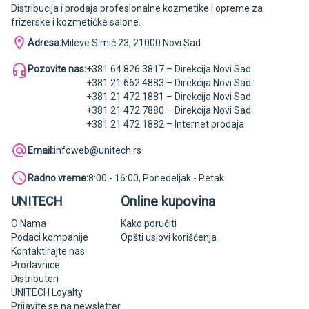
Distribucija i prodaja profesionalne kozmetike i opreme za
frizerske i kozmetičke salone.
Adresa:
Mileve Simić 23, 21000 Novi Sad
Pozovite nas:
+381 64 826 3817 – Direkcija Novi Sad
+381 21 662 4883 – Direkcija Novi Sad
+381 21 472 1881 – Direkcija Novi Sad
+381 21 472 7880 – Direkcija Novi Sad
+381 21 472 1882 – Internet prodaja
Email:
infoweb@unitech.rs
Radno vreme:
8:00 - 16:00, Ponedeljak - Petak
Online kupovina
UNITECH
O Nama
Kako poručiti
Podaci kompanije
Opšti uslovi korišćenja
Kontaktirajte nas
Prodavnice
Distributeri
UNITECH Loyalty
Prijavite se na newsletter