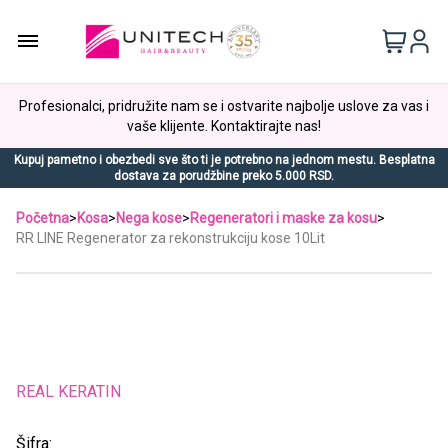
Profesionalci, pridružite nam se i ostvarite najbolje uslove za vas i
vaše klijente. Kontaktirajte nas!
Kupuj pametno i obezbedi sve što ti je potrebno na jednom mestu. Besplatna
dostava za porudžbine preko 5.000 RSD.
Početna
>
Kosa
>
Nega kose
>
Regeneratori i maske za kosu
>
RR LINE Regenerator za rekonstrukciju kose 10Lit
REAL KERATIN
Šifra: