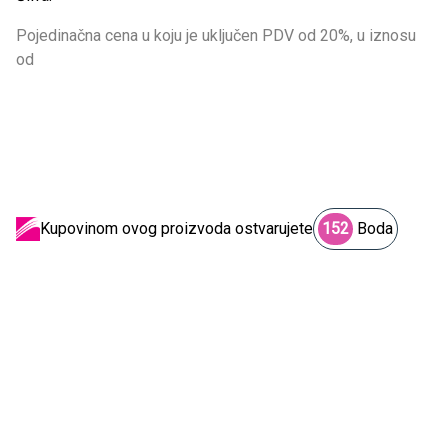
Pojedinačna cena u koju je uključen PDV od 20%, u iznosu
od
Kupovinom ovog proizvoda ostvarujete
152
Boda