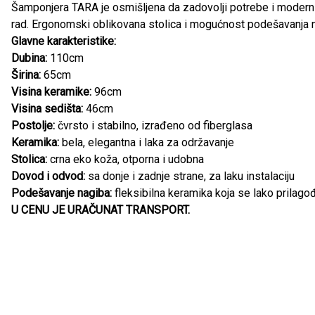
Šamponjera TARA je osmišljena da zadovolji potrebe i moderni
rad. Ergonomski oblikovana stolica i mogućnost podešavanja n
Glavne karakteristike:
Dubina:
110cm
Širina:
65cm
Visina keramike:
96cm
Visina sedišta:
46cm
Postolje:
čvrsto i stabilno, izrađeno od fiberglasa
Keramika:
bela, elegantna i laka za održavanje
Stolica:
crna eko koža, otporna i udobna
Dovod i odvod:
sa donje i zadnje strane, za laku instalaciju
Podešavanje nagiba:
fleksibilna keramika koja se lako prilago
U CENU JE URAČUNAT TRANSPORT.