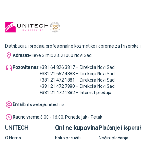
Distribucija i prodaja profesionalne kozmetike i opreme za frizerske 
Adresa:
Mileve Simić 23, 21000 Novi Sad
Pozovite nas:
+381 64 826 3817 – Direkcija Novi Sad
+381 21 662 4883 – Direkcija Novi Sad
+381 21 472 1881 – Direkcija Novi Sad
+381 21 472 7880 – Direkcija Novi Sad
+381 21 472 1882 – Internet prodaja
Email:
infoweb@unitech.rs
Radno vreme:
8:00 - 16:00, Ponedeljak - Petak
Online kupovina
UNITECH
Plaćanje i isporu
O Nama
Kako poručiti
Načini plaćanja