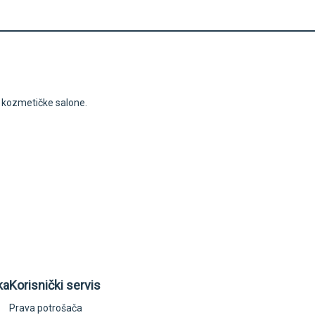
i kozmetičke salone.
ka
Korisnički servis
Prava potrošača