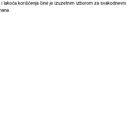
 i lakoća korišćenja čine je izuzetnim izborom za svakodnevni
mana.