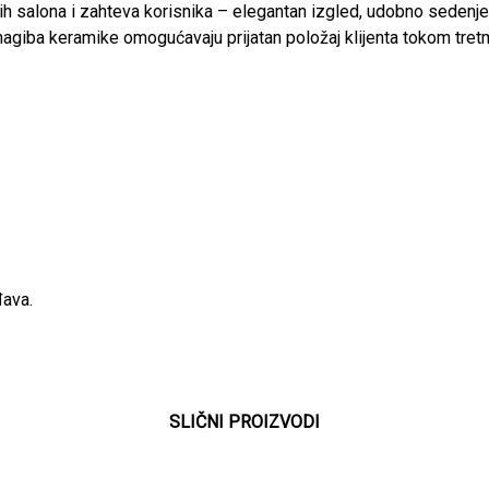
h salona i zahteva korisnika – elegantan izgled, udobno sedenje
agiba keramike omogućavaju prijatan položaj klijenta tokom tret
đava.
SLIČNI PROIZVODI