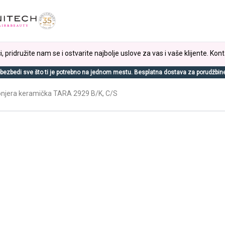
, pridružite nam se i ostvarite najbolje uslove za vas i vaše klijente. Kont
bezbedi sve što ti je potrebno na jednom mestu. Besplatna dostava za porudžbin
jera keramička TARA 2929 B/K, C/S