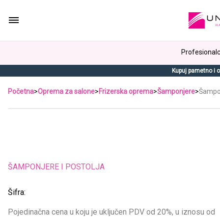
Profesionalci
Kupuj pametno i o
Početna
>
Oprema za salone
>
Frizerska oprema
>
Šamponjere
>
Šampon
ŠAMPONJERE I POSTOLJA
Šifra:
Pojedinačna cena u koju je uključen PDV od 20%, u iznosu od