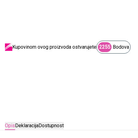
Kupovinom ovog proizvoda ostvarujete
2255
Bodova
Opis
Deklaracija
Dostupnost