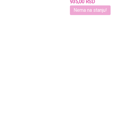
935,00 RSD
Nema na stanju!