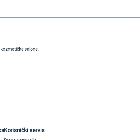
i kozmetičke salone.
ka
Korisnički servis