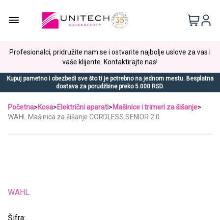
Profesionalci, pridružite nam se i ostvarite najbolje uslove za vas i
vaše klijente. Kontaktirajte nas!
Kupuj pametno i obezbedi sve što ti je potrebno na jednom mestu. Besplatna
dostava za porudžbine preko 5.000 RSD.
Početna
>
Kosa
>
Električni aparati
>
Mašinice i trimeri za šišanje
>
WAHL Mašinica za šišanje CORDLESS SENIOR 2.0
WAHL
Šifra: