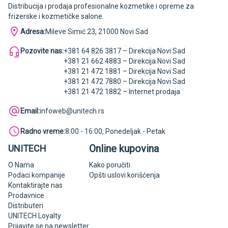
Distribucija i prodaja profesionalne kozmetike i opreme za
frizerske i kozmetičke salone.
Adresa:
Mileve Simić 23, 21000 Novi Sad
Pozovite nas:
+381 64 826 3817 – Direkcija Novi Sad
+381 21 662 4883 – Direkcija Novi Sad
+381 21 472 1881 – Direkcija Novi Sad
+381 21 472 7880 – Direkcija Novi Sad
+381 21 472 1882 – Internet prodaja
Email:
infoweb@unitech.rs
Radno vreme:
8:00 - 16:00, Ponedeljak - Petak
Online kupovina
UNITECH
O Nama
Kako poručiti
Podaci kompanije
Opšti uslovi korišćenja
Kontaktirajte nas
Prodavnice
Distributeri
UNITECH Loyalty
Prijavite se na newsletter