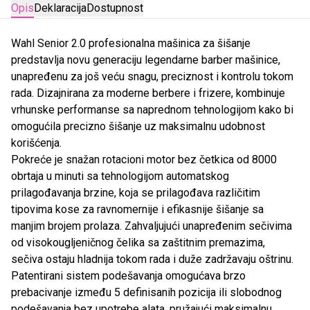
Opis
Deklaracija
Dostupnost
Wahl Senior 2.0 profesionalna mašinica za šišanje
predstavlja novu generaciju legendarne barber mašinice,
unapređenu za još veću snagu, preciznost i kontrolu tokom
rada. Dizajnirana za moderne berbere i frizere, kombinuje
vrhunske performanse sa naprednom tehnologijom kako bi
omogućila precizno šišanje uz maksimalnu udobnost
korišćenja.
Pokreće je snažan rotacioni motor bez četkica od 8000
obrtaja u minuti sa tehnologijom automatskog
prilagođavanja brzine, koja se prilagođava različitim
tipovima kose za ravnomernije i efikasnije šišanje sa
manjim brojem prolaza. Zahvaljujući unapređenim sečivima
od visokougljeničnog čelika sa zaštitnim premazima,
sečiva ostaju hladnija tokom rada i duže zadržavaju oštrinu.
Patentirani sistem podešavanja omogućava brzo
prebacivanje između 5 definisanih pozicija ili slobodnog
podešavanja bez upotrebe alata, pružajući maksimalnu