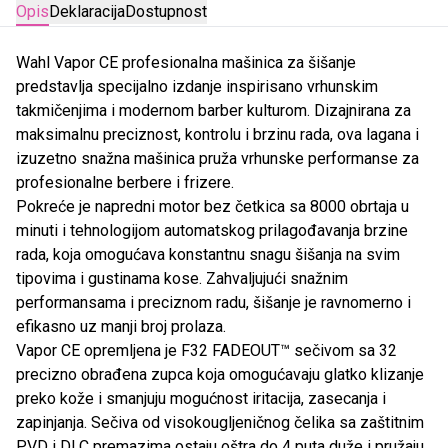
Opis
Deklaracija
Dostupnost
Wahl Vapor CE profesionalna mašinica za šišanje
predstavlja specijalno izdanje inspirisano vrhunskim
takmičenjima i modernom barber kulturom. Dizajnirana za
maksimalnu preciznost, kontrolu i brzinu rada, ova lagana i
izuzetno snažna mašinica pruža vrhunske performanse za
profesionalne berbere i frizere.
Pokreće je napredni motor bez četkica sa 8000 obrtaja u
minuti i tehnologijom automatskog prilagođavanja brzine
rada, koja omogućava konstantnu snagu šišanja na svim
tipovima i gustinama kose. Zahvaljujući snažnim
performansama i preciznom radu, šišanje je ravnomerno i
efikasno uz manji broj prolaza.
Vapor CE opremljena je F32 FADEOUT™ sečivom sa 32
precizno obrađena zupca koja omogućavaju glatko klizanje
preko kože i smanjuju mogućnost iritacija, zasecanja i
zapinjanja. Sečiva od visokougljeničnog čelika sa zaštitnim
PVD i DLC premazima ostaju oštra do 4 puta duže i pružaju