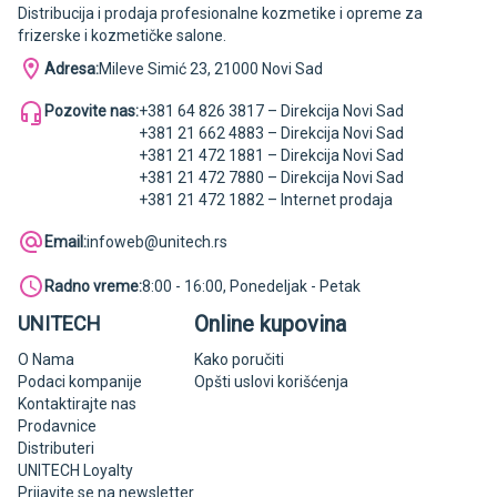
Distribucija i prodaja profesionalne kozmetike i opreme za
frizerske i kozmetičke salone.
Adresa:
Mileve Simić 23, 21000 Novi Sad
Pozovite nas:
+381 64 826 3817 – Direkcija Novi Sad
+381 21 662 4883 – Direkcija Novi Sad
+381 21 472 1881 – Direkcija Novi Sad
+381 21 472 7880 – Direkcija Novi Sad
+381 21 472 1882 – Internet prodaja
Email:
infoweb@unitech.rs
Radno vreme:
8:00 - 16:00, Ponedeljak - Petak
Online kupovina
UNITECH
O Nama
Kako poručiti
Podaci kompanije
Opšti uslovi korišćenja
Kontaktirajte nas
Prodavnice
Distributeri
UNITECH Loyalty
Prijavite se na newsletter