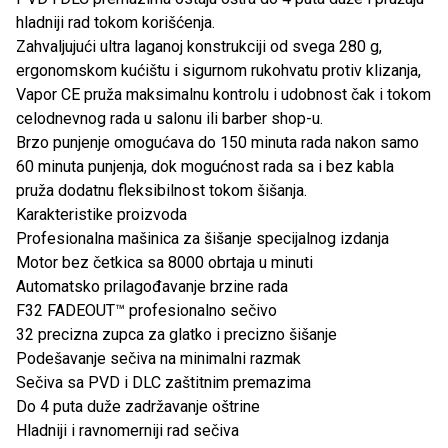
hladniji rad tokom korišćenja.
Zahvaljujući ultra laganoj konstrukciji od svega 280 g,
ergonomskom kućištu i sigurnom rukohvatu protiv klizanja,
Vapor CE pruža maksimalnu kontrolu i udobnost čak i tokom
celodnevnog rada u salonu ili barber shop-u.
Brzo punjenje omogućava do 150 minuta rada nakon samo
60 minuta punjenja, dok mogućnost rada sa i bez kabla
pruža dodatnu fleksibilnost tokom šišanja.
Karakteristike proizvoda
Profesionalna mašinica za šišanje specijalnog izdanja
Motor bez četkica sa 8000 obrtaja u minuti
Automatsko prilagođavanje brzine rada
F32 FADEOUT™ profesionalno sečivo
32 precizna zupca za glatko i precizno šišanje
Podešavanje sečiva na minimalni razmak
Sečiva sa PVD i DLC zaštitnim premazima
Do 4 puta duže zadržavanje oštrine
Hladniji i ravnomerniji rad sečiva