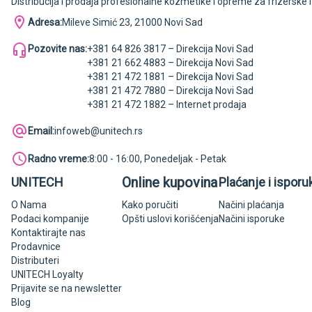
Distribucija i prodaja profesionalne kozmetike i opreme za frizerske 
Adresa:
Mileve Simić 23, 21000 Novi Sad
Pozovite nas:
+381 64 826 3817 – Direkcija Novi Sad
+381 21 662 4883 – Direkcija Novi Sad
+381 21 472 1881 – Direkcija Novi Sad
+381 21 472 7880 – Direkcija Novi Sad
+381 21 472 1882 – Internet prodaja
Email:
infoweb@unitech.rs
Radno vreme:
8:00 - 16:00, Ponedeljak - Petak
Online kupovina
UNITECH
Plaćanje i isporu
O Nama
Kako poručiti
Načini plaćanja
Podaci kompanije
Opšti uslovi korišćenja
Načini isporuke
Kontaktirajte nas
Prodavnice
Distributeri
UNITECH Loyalty
Prijavite se na newsletter
Blog