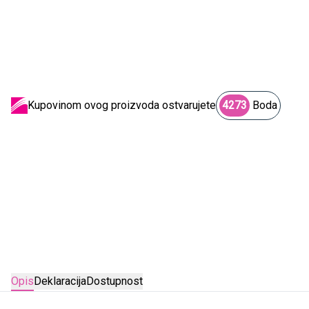
Kupovinom ovog proizvoda ostvarujete
4273
Boda
Opis
Deklaracija
Dostupnost