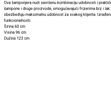
Ova šamponjera nudi savršenu kombinaciju udobnosti i praktičn
šampone i druge proizvode, omogućavajući frizerima brz i lak p
obezbeđuju maksimalnu udobnost za svakog klijenta. Izrađena od
funkcionalnosti.
Širina 60 cm
Visina 96 cm
Dužina 123 cm