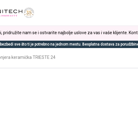
, pridružite nam se i ostvarite najbolje uslove za vas i vaše klijente. Kont
bezbedi sve što ti je potrebno na jednom mestu. Besplatna dostava za porudžbin
njera keramička TRIESTE 24