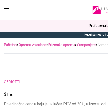
Profesionalci
Kupuj pametno i o
Početna
>
Oprema za salone
>
Frizerska oprema
>
Šamponjere
>
Šampo
CERIOTTI
Šifra:
Pojedinačna cena u koju je uključen PDV od 20%, u iznosu od