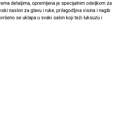
rema detaljima, opremljena je specijalnim odeljkom za
 naslon za glavu i ruke, prilagodljiva visina i nagib
ršeno se uklapa u svaki salon koji teži luksuzu i