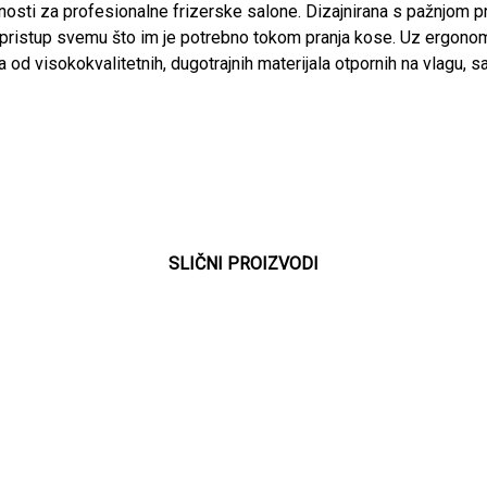
osti za profesionalne frizerske salone. Dizajnirana s pažnjom p
ristup svemu što im je potrebno tokom pranja kose. Uz ergonomski
 visokokvalitetnih, dugotrajnih materijala otpornih na vlagu, sav
SLIČNI PROIZVODI