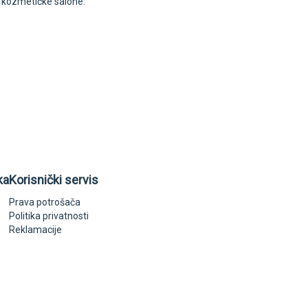
i kozmetičke salone.
ka
Korisnički servis
Prava potrošača
Politika privatnosti
Reklamacije