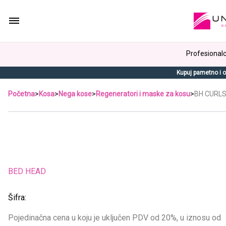
Profesionalci
Kupuj pametno i o
Početna
>
Kosa
>
Nega kose
>
Regeneratori i maske za kosu
>
BH CURLS
BED HEAD
Šifra:
Pojedinačna cena u koju je uključen PDV od 20%, u iznosu od