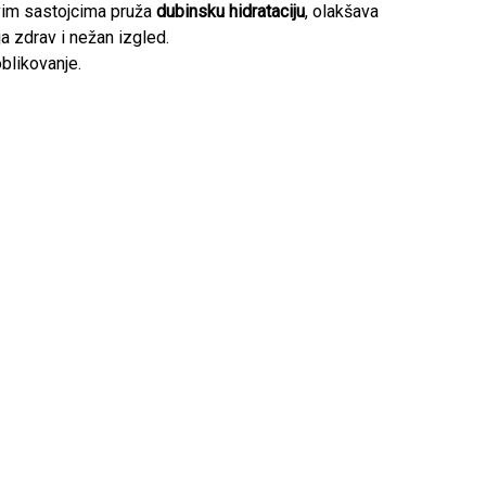
jivim sastojcima pruža
dubinsku hidrataciju
, olakšava
ja zdrav i nežan izgled.
blikovanje.