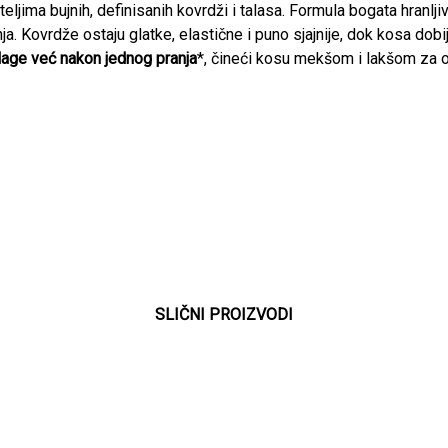
teljima bujnih, definisanih kovrdži i talasa. Formula bogata hranl
a. Kovrdže ostaju glatke, elastične i puno sjajnije, dok kosa dobi
lage već nakon jednog pranja
*, čineći kosu mekšom i lakšom za o
SLIČNI PROIZVODI