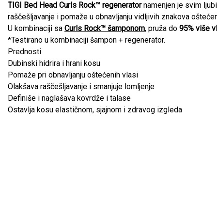
TIGI Bed Head Curls Rock™ regenerator
namenjen je svim ljubi
raščešljavanje i pomaže u obnavljanju vidljivih znakova oštećenj
U kombinaciji sa
Curls Rock™ šamponom
, pruža do
95% više v
*Testirano u kombinaciji šampon + regenerator.
Prednosti
Dubinski hidrira i hrani kosu
Pomaže pri obnavljanju oštećenih vlasi
Olakšava raščešljavanje i smanjuje lomljenje
Definiše i naglašava kovrdže i talase
Ostavlja kosu elastičnom, sjajnom i zdravog izgleda