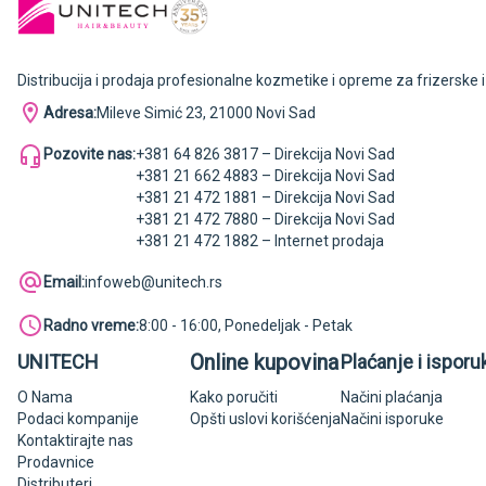
Distribucija i prodaja profesionalne kozmetike i opreme za frizerske 
Adresa:
Mileve Simić 23, 21000 Novi Sad
Pozovite nas:
+381 64 826 3817 – Direkcija Novi Sad
+381 21 662 4883 – Direkcija Novi Sad
+381 21 472 1881 – Direkcija Novi Sad
+381 21 472 7880 – Direkcija Novi Sad
+381 21 472 1882 – Internet prodaja
Email:
infoweb@unitech.rs
Radno vreme:
8:00 - 16:00, Ponedeljak - Petak
Online kupovina
UNITECH
Plaćanje i isporu
O Nama
Kako poručiti
Načini plaćanja
Podaci kompanije
Opšti uslovi korišćenja
Načini isporuke
Kontaktirajte nas
Prodavnice
Distributeri