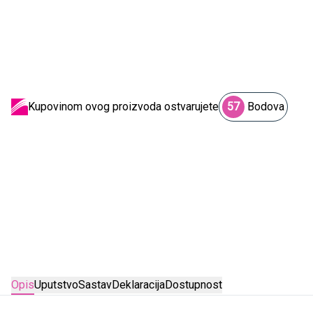
Kupovinom ovog proizvoda ostvarujete
57
Bodova
Opis
Uputstvo
Sastav
Deklaracija
Dostupnost