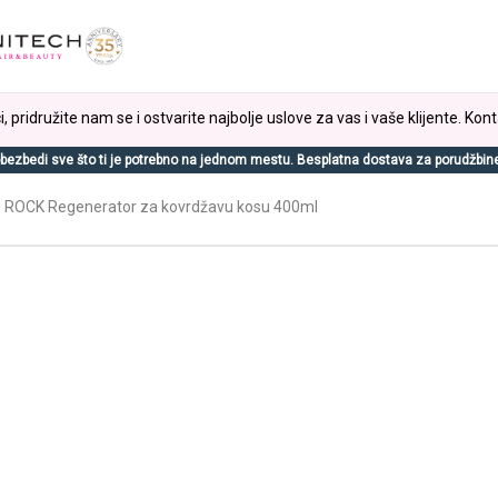
, pridružite nam se i ostvarite najbolje uslove za vas i vaše klijente. Kont
bezbedi sve što ti je potrebno na jednom mestu. Besplatna dostava za porudžbin
 ROCK Regenerator za kovrdžavu kosu 400ml